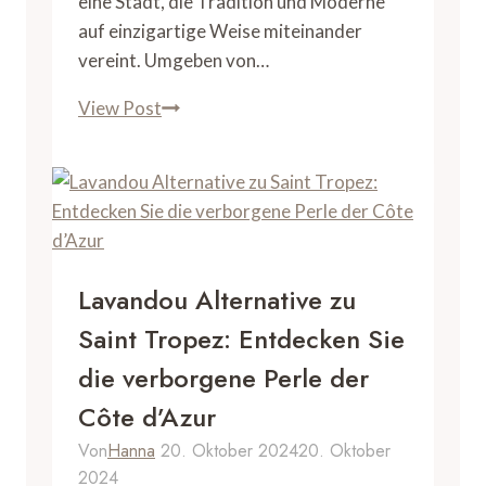
eine Stadt, die Tradition und Moderne
auf einzigartige Weise miteinander
vereint. Umgeben von…
Maskat
View Post
Sehenswürdigkeiten:
Ihr
Guide
zu
den
Top-
Lavandou Alternative zu
Attraktionen
Saint Tropez: Entdecken Sie
der
die verborgene Perle der
Stadt
Côte d’Azur
Von
Hanna
20. Oktober 2024
20. Oktober
2024