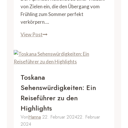
von Zielen ein, die den Übergang vom
Frühling zum Sommer perfekt
verkörpern….
Beste
View Post
Reiseziele
im
April:
Top
Destinationen
Toskana
für
Sehenswürdigkeiten: Ein
Frühjahrsurlauber
Reiseführer zu den
Highlights
Von
Hanna
22. Februar 2024
22. Februar
2024