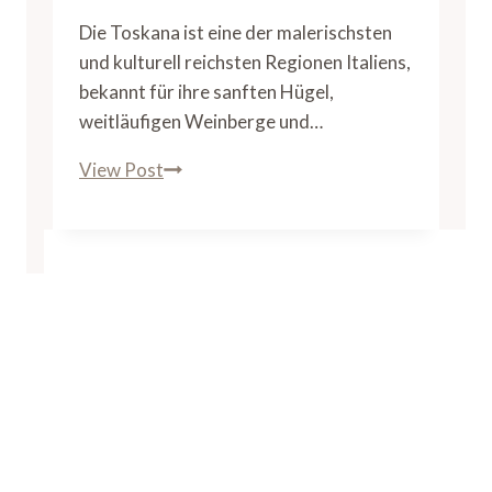
Die Toskana ist eine der malerischsten
und kulturell reichsten Regionen Italiens,
bekannt für ihre sanften Hügel,
weitläufigen Weinberge und…
Toskana
View Post
Sehenswürdigkeiten:
Ein
Reiseführer
zu
den
Highlights