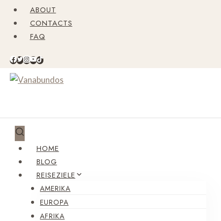
Zum
ABOUT
Inhalt
CONTACTS
springen
FAQ
HOME
BLOG
REISEZIELE
AMERIKA
EUROPA
AFRIKA