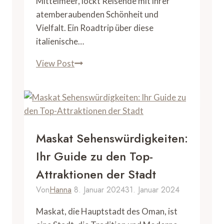
Mittelmeer, lockt Reisende mit ihrer
atemberaubenden Schönheit und
Vielfalt. Ein Roadtrip über diese
italienische…
Sardinien
View Post
Roadtrip:
Die
ultimative
Reiseroute
für
Maskat Sehenswürdigkeiten:
Abenteurer
Ihr Guide zu den Top-
Attraktionen der Stadt
Von
Hanna
8. Januar 2024
31. Januar 2024
Maskat, die Hauptstadt des Oman, ist