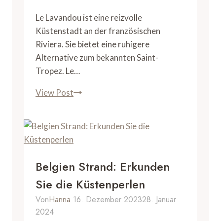
Le Lavandou ist eine reizvolle
Küstenstadt an der französischen
Riviera. Sie bietet eine ruhigere
Alternative zum bekannten Saint-
Tropez. Le…
Lavandou
View Post
Alternative
zu
Saint
Tropez:
Entdecken
Belgien Strand: Erkunden
Sie
Sie die Küstenperlen
die
verborgene
Von
Hanna
16. Dezember 2023
28. Januar
2024
Perle