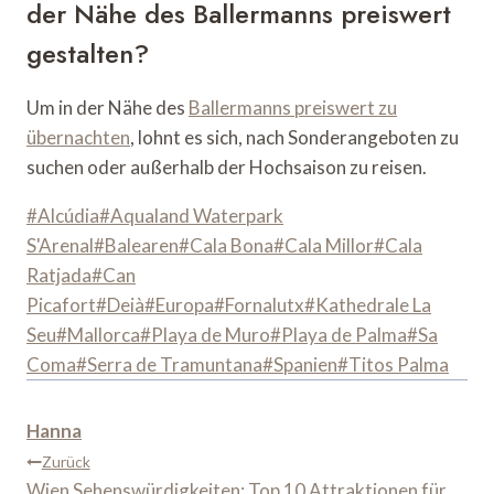
der Nähe des Ballermanns preiswert
gestalten?
Um in der Nähe des
Ballermanns preiswert zu
übernachten
, lohnt es sich, nach Sonderangeboten zu
suchen oder außerhalb der Hochsaison zu reisen.
Schlagworte:
#
Alcúdia
#
Aqualand Waterpark
S'Arenal
#
Balearen
#
Cala Bona
#
Cala Millor
#
Cala
Ratjada
#
Can
Picafort
#
Deià
#
Europa
#
Fornalutx
#
Kathedrale La
Seu
#
Mallorca
#
Playa de Muro
#
Playa de Palma
#
Sa
Coma
#
Serra de Tramuntana
#
Spanien
#
Titos Palma
Hanna
Beitragsnavigation
Zurück
Wien Sehenswürdigkeiten: Top 10 Attraktionen für