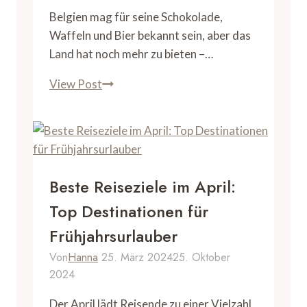
der
Belgien mag für seine Schokolade,
Côte
Waffeln und Bier bekannt sein, aber das
d’Azur
Land hat noch mehr zu bieten –…
Belgien
View Post
Strand:
Erkunden
Sie
die
Küstenperlen
Beste Reiseziele im April:
Top Destinationen für
Frühjahrsurlauber
Von
Hanna
25. März 2024
25. Oktober
2024
Der April lädt Reisende zu einer Vielzahl