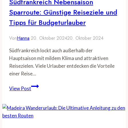
Südfrankreich Nebensaison
und
Sparroute: Günstige Reiseziele und
erleben
Tipps für Budgeturlauber
Von
Hanna
20. Oktober 2024
20. Oktober 2024
Südfrankreich lockt auch außerhalb der
Hauptsaison mit mildem Klima und attraktiven
Reisezielen. Viele Urlauber entdecken die Vorteile
einer Reise…
Südfrankreich
View Post
Nebensaison
Sparroute:
Günstige
Reiseziele
und