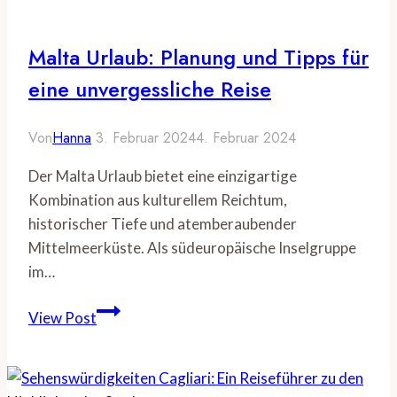
zu
den
Malta Urlaub: Planung und Tipps für
besten
eine unvergessliche Reise
Routen
Von
Hanna
3. Februar 2024
4. Februar 2024
Der Malta Urlaub bietet eine einzigartige
Kombination aus kulturellem Reichtum,
historischer Tiefe und atemberaubender
Mittelmeerküste. Als südeuropäische Inselgruppe
im…
Malta
View Post
Urlaub:
Planung
und