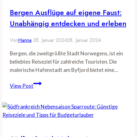
der
Bergen Ausflüge auf eigene Faust:
Insel
Unabhängig entdecken und erleben
Von
Hanna
28. Januar 2024
28. Januar 2024
Bergen, die zweitgrößte Stadt Norwegens, ist ein
beliebtes Reiseziel für zahlreiche Touristen. Die
malerische Hafenstadt am Byfjord bietet eine…
Bergen
View Post
Ausflüge
auf
eigene
Faust:
Unabhängig
entdecken