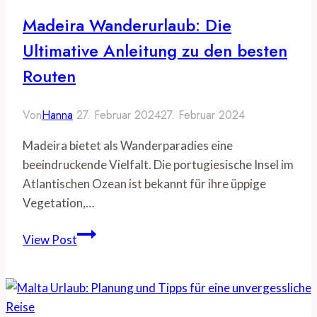
Tipps
Madeira Wanderurlaub: Die
für
Ultimative Anleitung zu den besten
Budgeturlauber
Routen
Von
Hanna
27. Februar 2024
27. Februar 2024
Madeira bietet als Wanderparadies eine
beeindruckende Vielfalt. Die portugiesische Insel im
Atlantischen Ozean ist bekannt für ihre üppige
Vegetation,…
Madeira
View Post
Wanderurlaub:
Die
Ultimative
Anleitung