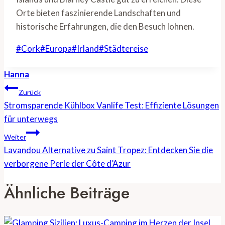
Orte bieten faszinierende Landschaften und
historische Erfahrungen, die den Besuch lohnen.
Schlagworte:
#
Cork
#
Europa
#
Irland
#
Städtereise
Hanna
Beitragsnavigation
Zurück
Stromsparende Kühlbox Vanlife Test: Effiziente Lösungen
für unterwegs
Weiter
Lavandou Alternative zu Saint Tropez: Entdecken Sie die
verborgene Perle der Côte d’Azur
Ähnliche Beiträge