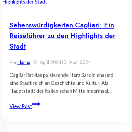
Tipps
für
eine
Sehenswürdigkeiten Cagliari: Ein
unvergessliche
Reiseführer zu den Highlights der
Reise
Stadt
Von
Hanna
10. April 2024
10. April 2024
Cagliari ist das pulsierende Herz Sardiniens und
eine Stadt reich an Geschichte und Kultur. Als
Hauptstadt der italienischen Mittelmeerinsel…
Sehenswürdigkeiten
View Post
Cagliari:
Ein
Reiseführer