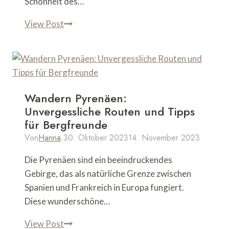
Schönheit des…
Roadtrip
View Post
Spanien:
Ultimativer
Guide
für
unvergessliche
Wandern Pyrenäen:
Abenteuer
Unvergessliche Routen und Tipps
für Bergfreunde
Von
Hanna
30. Oktober 2023
14. November 2023
Die Pyrenäen sind ein beeindruckendes
Gebirge, das als natürliche Grenze zwischen
Spanien und Frankreich in Europa fungiert.
Diese wunderschöne…
Wandern
View Post