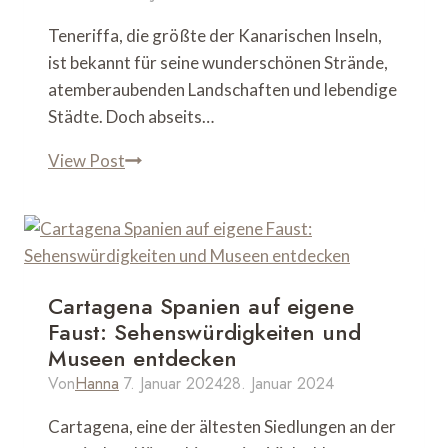
Teneriffa, die größte der Kanarischen Inseln,
ist bekannt für seine wunderschönen Strände,
atemberaubenden Landschaften und lebendige
Städte. Doch abseits…
Lost
View Post
Places
Teneriffa:
Geheimnisvolle
Sehenswürdigkeiten
der
Cartagena Spanien auf eigene
Insel
Faust: Sehenswürdigkeiten und
Museen entdecken
Von
Hanna
7. Januar 2024
28. Januar 2024
Cartagena, eine der ältesten Siedlungen an der