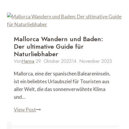
Pyrenäen:
Unvergessliche
Routen
und
Tipps
Mallorca Wandern und Baden:
für
Der ultimative Guide für
Bergfreunde
Naturliebhaber
Von
Hanna
29. Oktober 2023
14. November 2023
Mallorca, eine der spanischen Baleareninseln,
ist ein beliebtes Urlaubsziel für Touristen aus
aller Welt, die das sonnenverwöhnte Klima
und…
Mallorca
View Post
Wandern
und