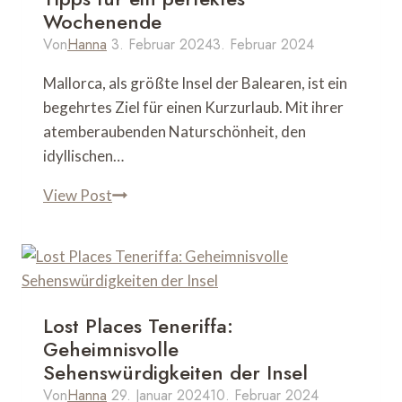
Wochenende
Von
Hanna
3. Februar 2024
3. Februar 2024
Mallorca, als größte Insel der Balearen, ist ein
begehrtes Ziel für einen Kurzurlaub. Mit ihrer
atemberaubenden Naturschönheit, den
idyllischen…
Kurztrip
View Post
Mallorca:
Die
besten
Tipps
für
Lost Places Teneriffa:
ein
Geheimnisvolle
perfektes
Sehenswürdigkeiten der Insel
Wochenende
Von
Hanna
29. Januar 2024
10. Februar 2024