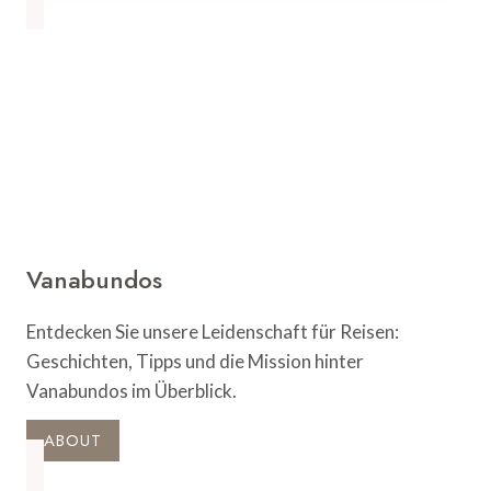
Baden:
Der
ultimative
Guide
für
Naturliebhaber
Vanabundos
Entdecken Sie unsere Leidenschaft für Reisen:
Geschichten, Tipps und die Mission hinter
Vanabundos im Überblick.
ABOUT