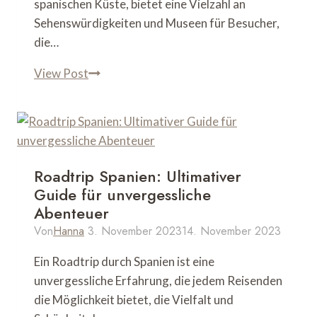
spanischen Küste, bietet eine Vielzahl an
Sehenswürdigkeiten und Museen für Besucher,
die…
Cartagena
View Post
Spanien
auf
eigene
Faust:
Sehenswürdigkeiten
Roadtrip Spanien: Ultimativer
und
Guide für unvergessliche
Museen
Abenteuer
entdecken
Von
Hanna
3. November 2023
14. November 2023
Ein Roadtrip durch Spanien ist eine
unvergessliche Erfahrung, die jedem Reisenden
die Möglichkeit bietet, die Vielfalt und