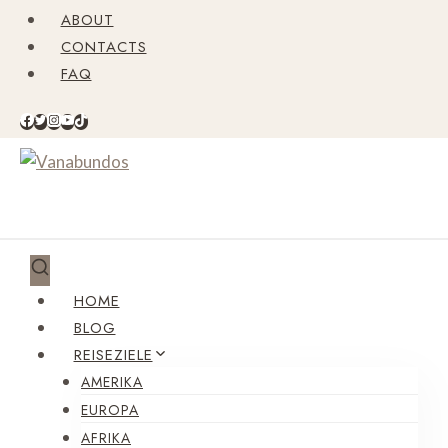
Zum
ABOUT
Inhalt
CONTACTS
springen
FAQ
HOME
BLOG
REISEZIELE
AMERIKA
EUROPA
AFRIKA