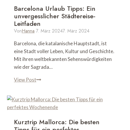
zu
Barcelona Urlaub Tipps: Ein
den
unvergesslicher Städtereise-
versteckten
Leitfaden
Juwelen
Von
Hanna
7. März 2024
7. März 2024
der
Barcelona, die katalanische Hauptstadt, ist
Insel
eine Stadt voller Leben, Kultur und Geschichte.
Mit ihren weltbekannten Sehenswürdigkeiten
wie der Sagrada…
Barcelona
View Post
Urlaub
Tipps:
Ein
unvergesslicher
Städtereise-
Kurztrip Mallorca: Die besten
Leitfaden
Tipps für ein perfektes