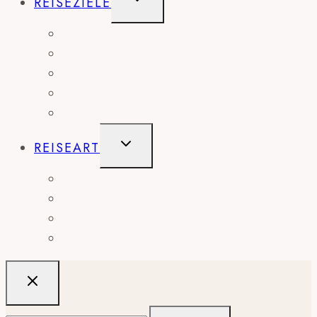
REISEZIELE
UMSCHALTEN
AMERIKA
EUROPA
AFRIKA
ASIEN
AUSTRALIEN
UNTERMENÜ
REISEART
UMSCHALTEN
ABENTEUER
CAMPING
ROADTRIP
STÄDTEREISE
Suchen