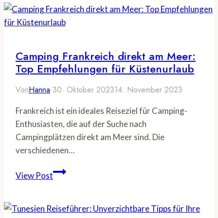
am
Meer:
Top-
Plätze
Camping Frankreich direkt am Meer:
für
Top Empfehlungen für Küstenurlaub
unvergessliche
Von
Hanna
30. Oktober 2023
14. November 2023
Ferien
Frankreich ist ein ideales Reiseziel für Camping-
Enthusiasten, die auf der Suche nach
Campingplätzen direkt am Meer sind. Die
verschiedenen…
Camping
View Post
Frankreich
direkt
am