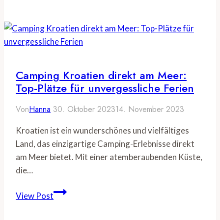
Glamping:
Ihr
ultimativer
Guide
für
luxuriöses
Camping Kroatien direkt am Meer:
Camping
Top-Plätze für unvergessliche Ferien
Von
Hanna
30. Oktober 2023
14. November 2023
Kroatien ist ein wunderschönes und vielfältiges
Land, das einzigartige Camping-Erlebnisse direkt
am Meer bietet. Mit einer atemberaubenden Küste,
die…
Camping
View Post
Kroatien
direkt