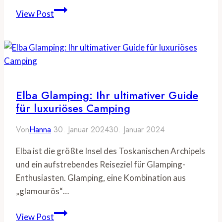
Urlaubsinseln
View Post
Europa:
Die
Top-
Destinationen
für
einen
Elba Glamping: Ihr ultimativer Guide
Traumurlaub
für luxuriöses Camping
Von
Hanna
30. Januar 2024
30. Januar 2024
Elba ist die größte Insel des Toskanischen Archipels
und ein aufstrebendes Reiseziel für Glamping-
Enthusiasten. Glamping, eine Kombination aus
„glamourös“…
Elba
View Post