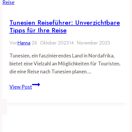
Meer:
Top
Empfehlungen
Tunesien Reiseführer: Unverzichtbare
für
Tipps für Ihre Reise
Küstenurlaub
Von
Hanna
26. Oktober 2023
14. November 2023
Tunesien, ein faszinierendes Land in Nordafrika,
bietet eine Vielzahl an Möglichkeiten für Touristen,
die eine Reise nach Tunesien planen….
Tunesien
View Post
Reiseführer:
Unverzichtbare
Tipps
für
Ihre
Reise