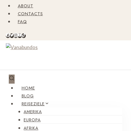
Zum
ABOUT
Inhalt
CONTACTS
springen
FAQ
HOME
BLOG
REISEZIELE
AMERIKA
EUROPA
AFRIKA