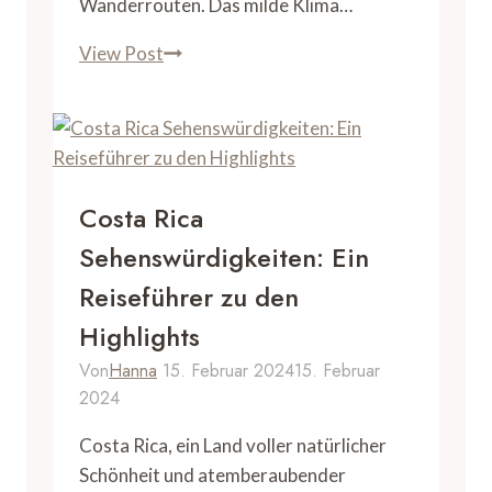
Wanderrouten. Das milde Klima…
Kanaren
View Post
Wandern:
Top
Routen
und
Tipps
Costa Rica
für
Sehenswürdigkeiten: Ein
unvergessliche
Reiseführer zu den
Erlebnisse
Highlights
Von
Hanna
15. Februar 2024
15. Februar
2024
Costa Rica, ein Land voller natürlicher
Schönheit und atemberaubender