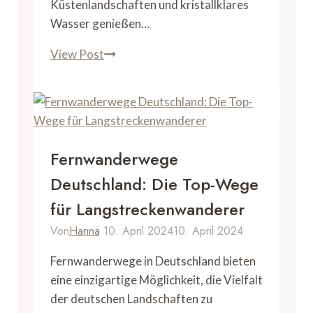
Küstenlandschaften und kristallklares
Wasser genießen…
Geheimtipp
View Post
Camping
Kroatien:
Die
Top
5
Fernwanderwege
Plätze
Deutschland: Die Top-Wege
für
für Langstreckenwanderer
Naturliebhaber
Von
Hanna
10. April 2024
10. April 2024
Fernwanderwege in Deutschland bieten
eine einzigartige Möglichkeit, die Vielfalt
der deutschen Landschaften zu