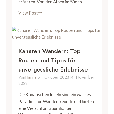
erfahren. Von den Alpen im Süden…
Fernwanderwege
View Post
Deutschland:
Die
Top-
Wege
für
Kanaren Wandern: Top
Langstreckenwanderer
Routen und Tipps für
unvergessliche Erlebnisse
Von
Hanna
31. Oktober 2023
14. November
2023
Die Kanarischen Inseln sind ein wahres
Paradies für Wanderfreunde und bieten
eine Vielzahl an traumhaften