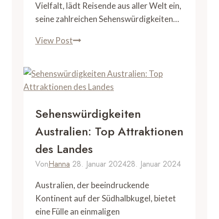
Vielfalt, lädt Reisende aus aller Welt ein,
seine zahlreichen Sehenswürdigkeiten…
Costa
View Post
Rica
Sehenswürdigkeiten:
Ein
Reiseführer
zu
Sehenswürdigkeiten
den
Australien: Top Attraktionen
Highlights
des Landes
Von
Hanna
28. Januar 2024
28. Januar 2024
Australien, der beeindruckende
Kontinent auf der Südhalbkugel, bietet
eine Fülle an einmaligen