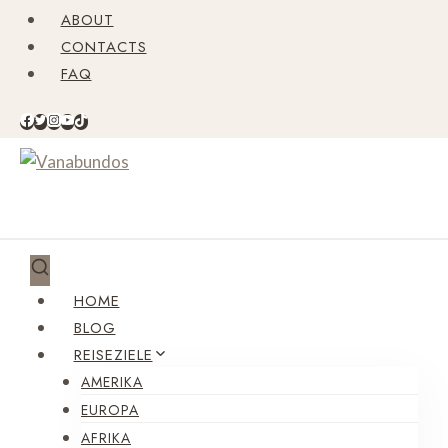
Zum
ABOUT
Inhalt
CONTACTS
springen
FAQ
HOME
BLOG
REISEZIELE
AMERIKA
EUROPA
AFRIKA