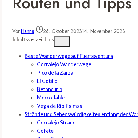
Routen und Tipps
Von
Hanna
26. Oktober 2023
14. November 2023
Inhaltsverzeichnis
Beste Wanderwege auf Fuerteventura
Corralejo Wanderwege
Pico de la Zarza
El Cotillo
Betancuria
Morro Jable
Vega de Río Palmas
Strände und Sehenswürdigkeiten entlang der Wa
Corralejo Strand
Cofete