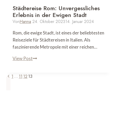
Ihren
Städtereise Rom: Unvergessliches
Urlaub
Erlebnis in der Ewigen Stadt
Von
Hanna
24. Oktober 2023
14. Januar 2024
Rom, die ewige Stadt, ist eines der beliebtesten
Reiseziele für Städtereisen in Italien. Als
faszinierende Metropole mit einer reichen…
Städtereise
View Post
Rom:
Unvergessliches
Seitennavigation
Vorherige
1
…
11
12
13
Erlebnis
Seite
in
der
Ewigen
Stadt