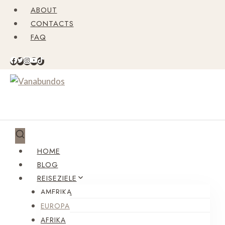
Zum
ABOUT
Inhalt
CONTACTS
springen
FAQ
HOME
BLOG
REISEZIELE
AMERIKA
EUROPA
AFRIKA