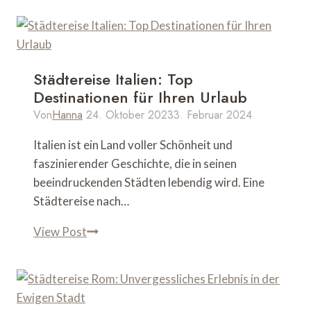
Griechenland:
Top-
Attraktionen
und
Städtereise Italien: Top
Geheimtipps
Destinationen für Ihren Urlaub
Von
Hanna
24. Oktober 2023
3. Februar 2024
Italien ist ein Land voller Schönheit und
faszinierender Geschichte, die in seinen
beeindruckenden Städten lebendig wird. Eine
Städtereise nach…
Städtereise
View Post
Italien:
Top
Destinationen
für