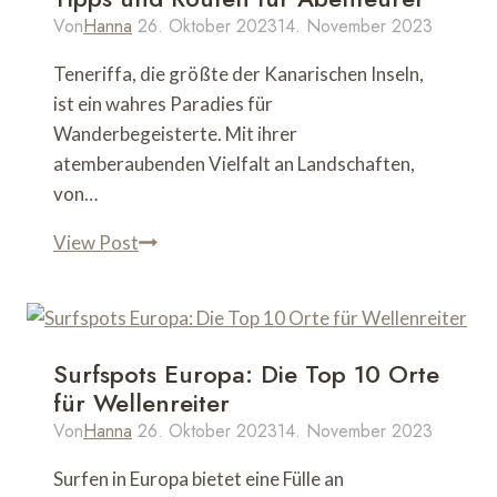
Sonnenanbeter
Von
Hanna
26. Oktober 2023
14. November 2023
Teneriffa, die größte der Kanarischen Inseln,
ist ein wahres Paradies für
Wanderbegeisterte. Mit ihrer
atemberaubenden Vielfalt an Landschaften,
von…
Teneriffa
View Post
Wandern:
Ultimative
Tipps
und
Surfspots Europa: Die Top 10 Orte
Routen
für Wellenreiter
für
Von
Hanna
26. Oktober 2023
14. November 2023
Abenteurer
Surfen in Europa bietet eine Fülle an