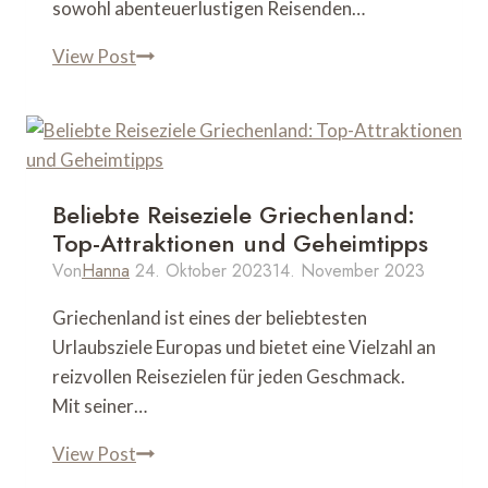
sowohl abenteuerlustigen Reisenden…
Camping
View Post
Slowenien
Meer:
Top-
Plätze
für
Beliebte Reiseziele Griechenland:
unvergessliche
Top-Attraktionen und Geheimtipps
Erlebnisse
Von
Hanna
24. Oktober 2023
14. November 2023
Griechenland ist eines der beliebtesten
Urlaubsziele Europas und bietet eine Vielzahl an
reizvollen Reisezielen für jeden Geschmack.
Mit seiner…
Beliebte
View Post
Reiseziele