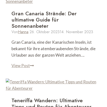
die
schönsten
Gran Canaria Strände: Der
Routen
ultimative Guide für
und
Sonnenanbeter
Tipps
Von
Hanna
26. Oktober 2023
14. November 2023
Gran Canaria, eine der Kanarischen Inseln, ist
bekannt für ihre atemberaubenden Strände, die
Urlauber aus der ganzen Welt anziehen….
Gran
View Post
Canaria
Strände:
Der
ultimative
Guide
Teneriffa Wandern: Ultimative
für
Tipps und Routen für Abenteurer