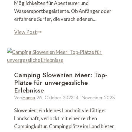
Möglichkeiten für Abenteurer und
Wassersportbegeisterte. Ob Anfänger oder
erfahrene Surfer, die verschiedenen…
Surfspots
View Post
Europa:
Die
Top
10
Orte
Camping Slowenien Meer: Top-
für
Plätze für unvergessliche
Wellenreiter
Erlebnisse
Von
Hanna
26. Oktober 2023
14. November 2023
Slowenien, ein kleines Land mit vielfältiger
Landschaft, verlockt mit einer reichen
Campingkultur. Campingplätze im Land bieten