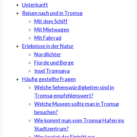
Unterkunft
Reisen nach und in Tromsø
Mit dem Schiff
Mit Mietwagen
Mit Fahrrad
Erlebnisse in der Natur
Nordlichter
Fjorde und Berge
Insel Tromsøya
Häufig gestellte Fragen
Welche Sehenswürdigkeiten sind in
Tromsø empfehlenswert?
Welche Museen sollte man in Tromsø
besuchen?
Wie kommt man vom Tromsø Hafen ins
Stadtzentrum?
Was kostet der Eintritt zur