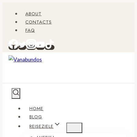
Zum
ABOUT
Inhalt
CONTACTS
springen
FAQ
HOME
BLOG
REISEZIELE