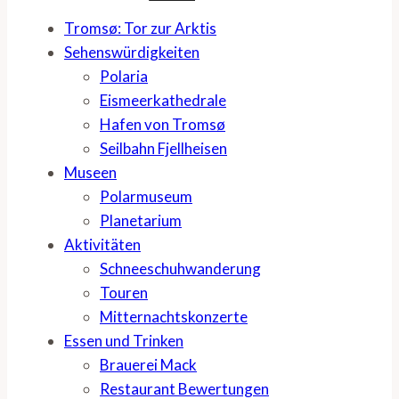
Tromsø: Tor zur Arktis
Sehenswürdigkeiten
Polaria
Eismeerkathedrale
Hafen von Tromsø
Seilbahn Fjellheisen
Museen
Polarmuseum
Planetarium
Aktivitäten
Schneeschuhwanderung
Touren
Mitternachtskonzerte
Essen und Trinken
Brauerei Mack
Restaurant Bewertungen