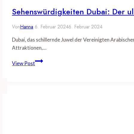
Sehenswürdigkeiten Dubai: Der ult
Von
Hanna
6. Februar 2024
6. Februar 2024
Dubai, das schillernde Juwel der Vereinigten Arabische
Attraktionen,…
Sehenswürdigkeiten
View Post
Dubai:
Der
ultimative
Reiseleitfaden