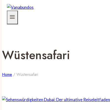
Wüstensafari
Home
/
Wüstensafari