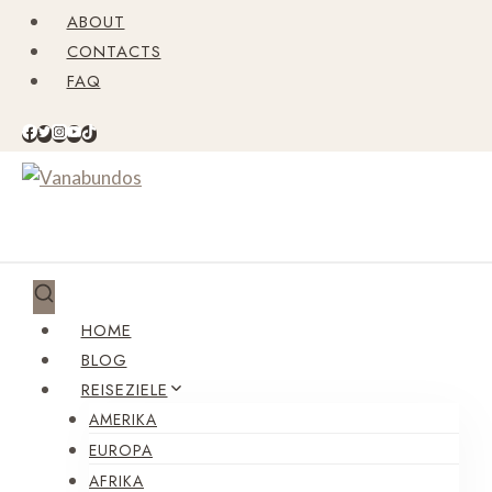
Zum
ABOUT
Inhalt
CONTACTS
springen
FAQ
HOME
BLOG
REISEZIELE
AMERIKA
EUROPA
AFRIKA