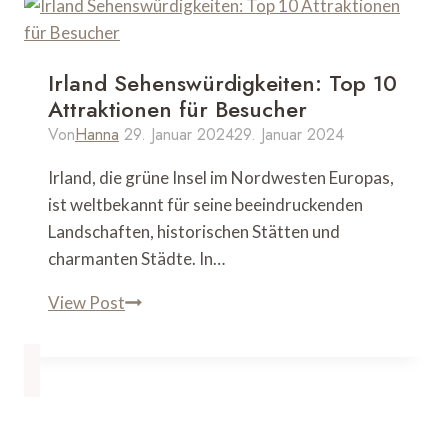
besten
Routen
und
Irland Sehenswürdigkeiten: Top 10
Tipps
Attraktionen für Besucher
für
Von
Hanna
29. Januar 2024
29. Januar 2024
Naturliebhaber
Irland, die grüne Insel im Nordwesten Europas,
ist weltbekannt für seine beeindruckenden
Landschaften, historischen Stätten und
charmanten Städte. In…
Irland
View Post
Sehenswürdigkeiten:
Top
10
Attraktionen
für