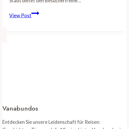
Stadt bietet den Besuchern eine…
Stockholm
View Post
auf
eigene
Faust:
Sehenswürdigkeiten
und
Museen
entdecken
Vanabundos
Entdecken Sie unsere Leidenschaft für Reisen: