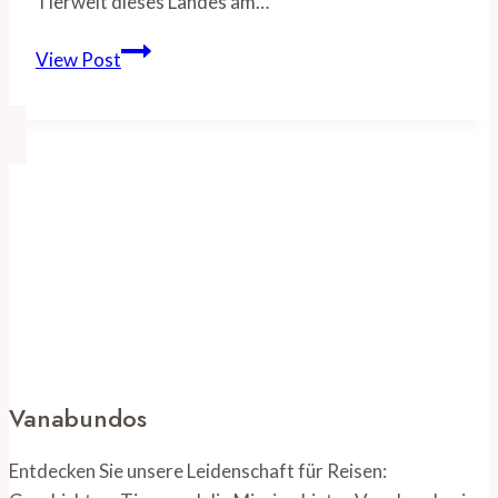
Tierwelt dieses Landes am…
Südafrika
View Post
Rundreise:
Entdecken
Sie
die
Höhepunkte
der
Regenbogennation
Vanabundos
Entdecken Sie unsere Leidenschaft für Reisen: