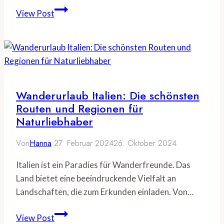
Toskana
View Post
mit
dem
Wohnmobil:
Ein
Reiseführer
zu
Wanderurlaub Italien: Die schönsten
den
Routen und Regionen für
Highlights
Naturliebhaber
der
Von
Hanna
27. Februar 2024
26. Oktober 2024
Region
Italien ist ein Paradies für Wanderfreunde. Das
Land bietet eine beeindruckende Vielfalt an
Landschaften, die zum Erkunden einladen. Von…
Wanderurlaub
View Post