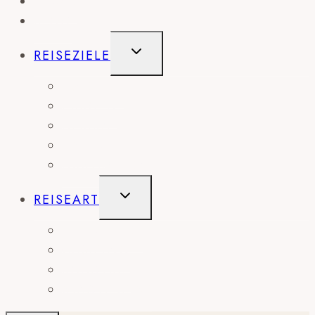
HOME
BLOG
UNTERMENÜ
REISEZIELE
UMSCHALTEN
AMERIKA
EUROPA
AFRIKA
ASIEN
AUSTRALIEN
UNTERMENÜ
REISEART
UMSCHALTEN
ABENTEUER
CAMPING
ROADTRIP
STÄDTEREISE