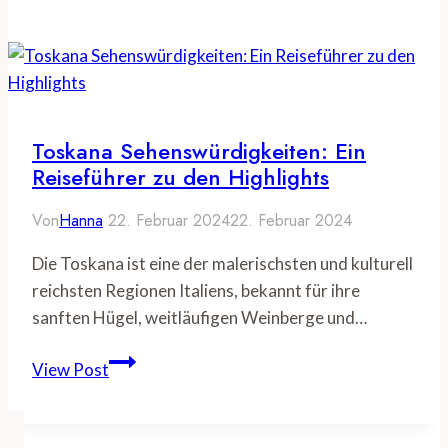
Italien:
Die
schönsten
Routen
und
Regionen
Toskana Sehenswürdigkeiten: Ein
für
Reiseführer zu den Highlights
Naturliebhaber
Von
Hanna
22. Februar 2024
22. Februar 2024
Die Toskana ist eine der malerischsten und kulturell
reichsten Regionen Italiens, bekannt für ihre
sanften Hügel, weitläufigen Weinberge und…
Toskana
View Post
Sehenswürdigkeiten:
Ein
Reiseführer