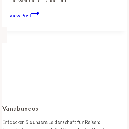
Tierwelt dieses Landes am…
Südafrika
View Post
Rundreise:
Entdecken
Sie
die
Höhepunkte
der
Regenbogennation
Vanabundos
Entdecken Sie unsere Leidenschaft für Reisen: