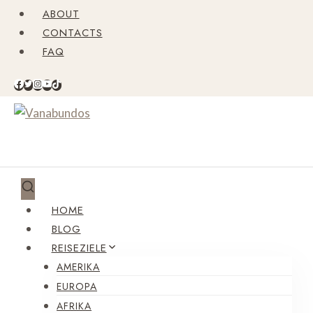
Zum
ABOUT
Inhalt
CONTACTS
springen
FAQ
HOME
BLOG
REISEZIELE
AMERIKA
EUROPA
AFRIKA