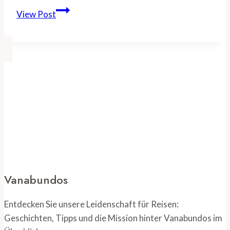
Irland
View Post
Sehenswürdigkeiten:
Top
10
Attraktionen
für
Besucher
Vanabundos
Entdecken Sie unsere Leidenschaft für Reisen:
Geschichten, Tipps und die Mission hinter Vanabundos im