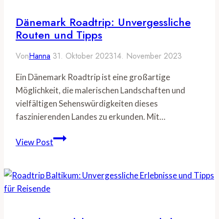
und
Highlights
Dänemark Roadtrip: Unvergessliche
Routen und Tipps
Von
Hanna
31. Oktober 2023
14. November 2023
Ein Dänemark Roadtrip ist eine großartige
Möglichkeit, die malerischen Landschaften und
vielfältigen Sehenswürdigkeiten dieses
faszinierenden Landes zu erkunden. Mit…
Dänemark
View Post
Roadtrip:
Unvergessliche
Routen
und
Tipps