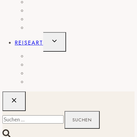
EUROPA
AFRIKA
ASIEN
AUSTRALIEN
UNTERMENÜ
REISEART
UMSCHALTEN
ABENTEUER
CAMPING
ROADTRIP
STÄDTEREISE
Suchen
nach: