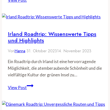
View Post
Spanien:
Ultimativer
Guide
für
unvergessliche
Irland Roadtrip: Wissenswerte Tipps
Abenteuer
und Highlights
Von
Hanna
31. Oktober 2023
14. November 2023
Ein Roadtrip durch Irland ist eine hervorragende
Möglichkeit, die atemberaubende Schönheit und die
vielfältige Kultur der grünen Insel zu…
Irland
View Post
Roadtrip:
Wissenswerte
Tipps