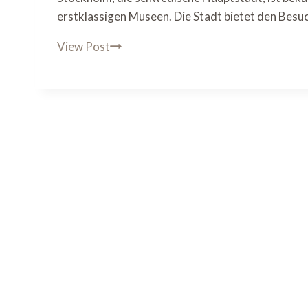
erstklassigen Museen. Die Stadt bietet den Besu
Stockholm
View Post
auf
eigene
Faust:
Sehenswürdigkeiten
und
Museen
entdecken