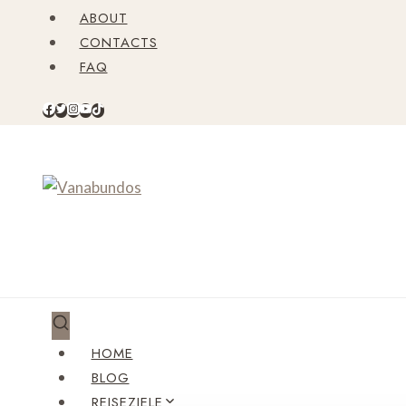
Zum
ABOUT
Inhalt
CONTACTS
springen
FAQ
HOME
BLOG
REISEZIELE