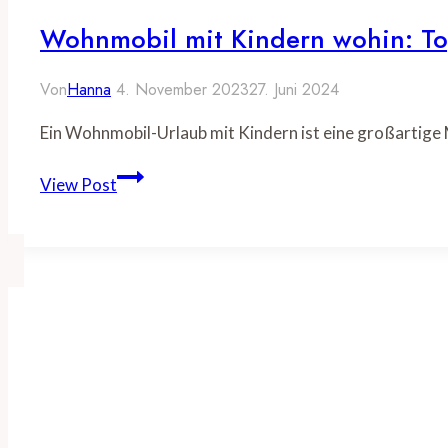
Wohnmobil mit Kindern wohin: Top
Von
Hanna
4. November 2023
27. Juni 2024
Ein Wohnmobil-Urlaub mit Kindern ist eine großartige
Wohnmobil
View Post
mit
Kindern
wohin:
Top
Reiseziele
für
Familien