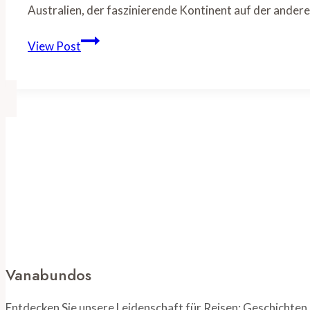
Australien, der faszinierende Kontinent auf der ander
Rund
View Post
um
Australien
Top
7:
Must-
See
Attraktionen
Vanabundos
Entdecken Sie unsere Leidenschaft für Reisen: Geschichten,