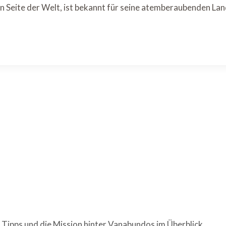
en Seite der Welt, ist bekannt für seine atemberaubenden La
 Tipps und die Mission hinter Vanabundos im Überblick.