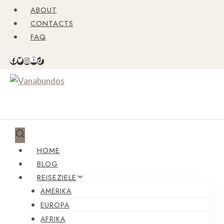
Zum
ABOUT
Inhalt
CONTACTS
springen
FAQ
HOME
BLOG
REISEZIELE
AMERIKA
EUROPA
AFRIKA