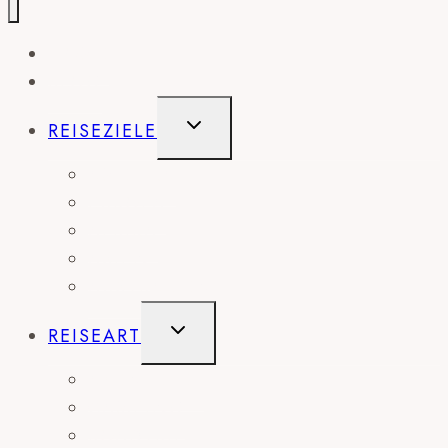
HOME
BLOG
UNTERMENÜ
REISEZIELE
UMSCHALTEN
AMERIKA
EUROPA
AFRIKA
ASIEN
AUSTRALIEN
UNTERMENÜ
REISEART
UMSCHALTEN
ABENTEUER
CAMPING
ROADTRIP