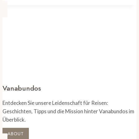
unvergessliche
Abenteuer
im
Ahornland
Vanabundos
Entdecken Sie unsere Leidenschaft für Reisen:
Geschichten, Tipps und die Mission hinter Vanabundos im
Überblick.
ABOUT