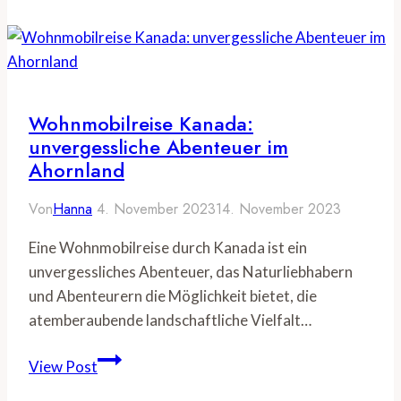
Entwicklungen
und
Reisetipps
Wohnmobilreise Kanada:
unvergessliche Abenteuer im
Ahornland
Von
Hanna
4. November 2023
14. November 2023
Eine Wohnmobilreise durch Kanada ist ein
unvergessliches Abenteuer, das Naturliebhabern
und Abenteurern die Möglichkeit bietet, die
atemberaubende landschaftliche Vielfalt…
Wohnmobilreise
View Post
Kanada: