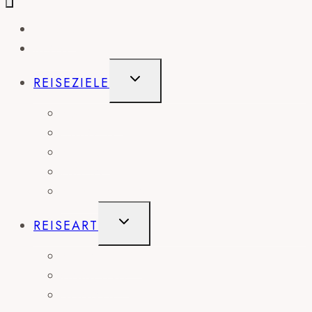
HOME
BLOG
UNTERMENÜ
REISEZIELE
UMSCHALTEN
AMERIKA
EUROPA
AFRIKA
ASIEN
AUSTRALIEN
UNTERMENÜ
REISEART
UMSCHALTEN
ABENTEUER
CAMPING
ROADTRIP