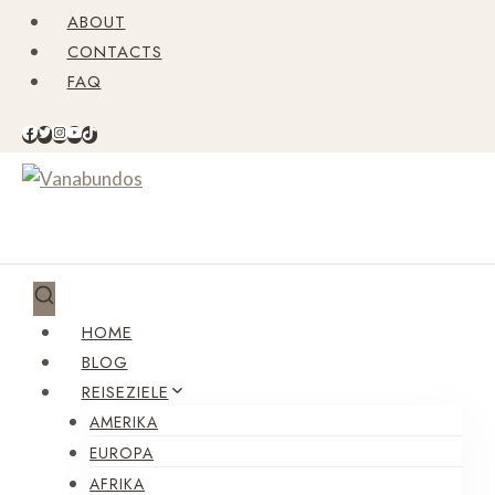
Zum
ABOUT
Inhalt
CONTACTS
springen
FAQ
HOME
BLOG
REISEZIELE
AMERIKA
EUROPA
AFRIKA