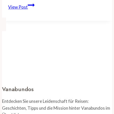
Panama
View Post
City
Sehenswürdigkeiten:
Ein
Leitfaden
zu
den
Top-
Attraktionen
Vanabundos
Entdecken Sie unsere Leidenschaft für Reisen:
Geschichten, Tipps und die Mission hinter Vanabundos im