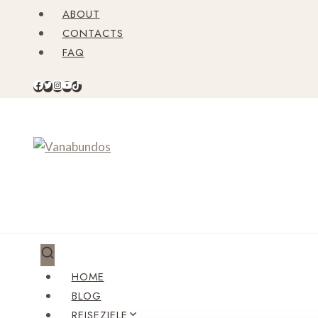
Zum
ABOUT
Inhalt
CONTACTS
springen
FAQ
HOME
BLOG
REISEZIELE