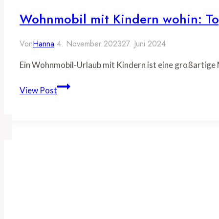
Wohnmobil mit Kindern wohin: Top
Von
Hanna
4. November 2023
27. Juni 2024
Ein Wohnmobil-Urlaub mit Kindern ist eine großartige
Wohnmobil
View Post
mit
Kindern
wohin:
Top
Reiseziele
für
Familien