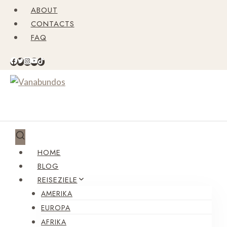
Zum
ABOUT
Inhalt
CONTACTS
springen
FAQ
HOME
BLOG
REISEZIELE
AMERIKA
EUROPA
AFRIKA