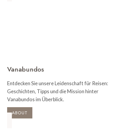
Routen
für
das
ultimative
Abenteuer
Vanabundos
Entdecken Sie unsere Leidenschaft für Reisen:
Geschichten, Tipps und die Mission hinter
Vanabundos im Überblick.
ABOUT