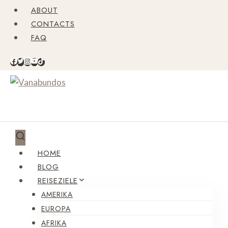
Zum
ABOUT
Inhalt
CONTACTS
springen
FAQ
HOME
BLOG
REISEZIELE
AMERIKA
EUROPA
AFRIKA