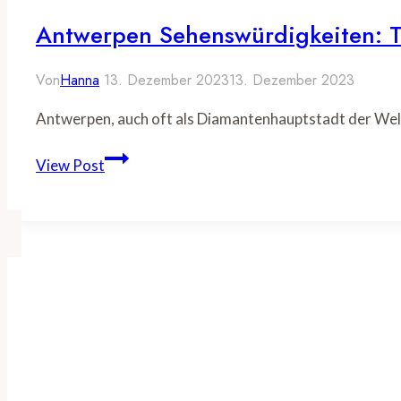
Antwerpen Sehenswürdigkeiten: T
Von
Hanna
13. Dezember 2023
13. Dezember 2023
Antwerpen, auch oft als Diamantenhauptstadt der Welt 
Antwerpen
View Post
Sehenswürdigkeiten:
Top
10
Attraktionen
für
2024