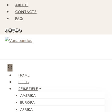
Zum
ABOUT
Inhalt
CONTACTS
springen
FAQ
HOME
BLOG
REISEZIELE
AMERIKA
EUROPA
AFRIKA